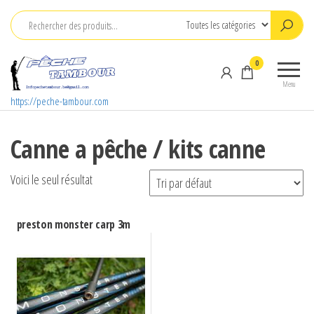
Aller
au
contenu
0
Menu
https://peche-tambour.com
Canne a pêche / kits canne
Voici le seul résultat
preston monster carp 3m