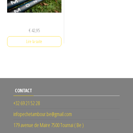
€
42,95
Lire la suite
CONTACT
+32 69 21 52 28
infopechetambour.be@gmail.com
179 avenue de Maire 7500 Tournai ( Be )