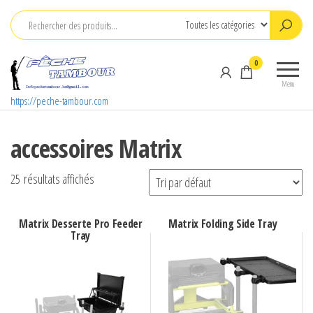
Aller
au
contenu
0
Menu
https://peche-tambour.com
accessoires Matrix
25 résultats affichés
Matrix Desserte Pro Feeder
Matrix Folding Side Tray
Tray