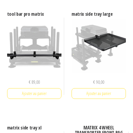
a
plusieurs
tool bar pro matrix
matrix side tray large
variations.
Les
options
peuvent
être
choisies
sur
la
€
89,00
€
90,00
page
Ajouter au panier
Ajouter au panier
du
produit
matrix side tray xl
MATRIX 4 WHEEL
TRANSPORTER FRONT BAG