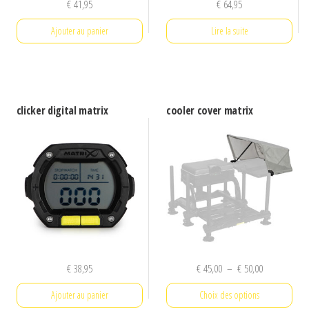
€
41,95
€
64,95
Ajouter au panier
Lire la suite
clicker digital matrix
cooler cover matrix
Plage
€
38,95
€
45,00
–
€
50,00
de
Ajouter au panier
Choix des options
prix :