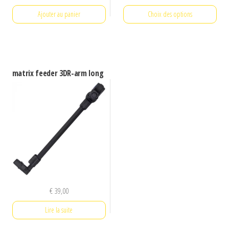
de
Ajouter au panier
Choix des options
prix :
€ 16,90
Ce
à
produit
€ 20,90
a
matrix feeder 3DR-arm long
plusieurs
variations.
Les
options
peuvent
être
choisies
sur
€
39,00
la
page
Lire la suite
du