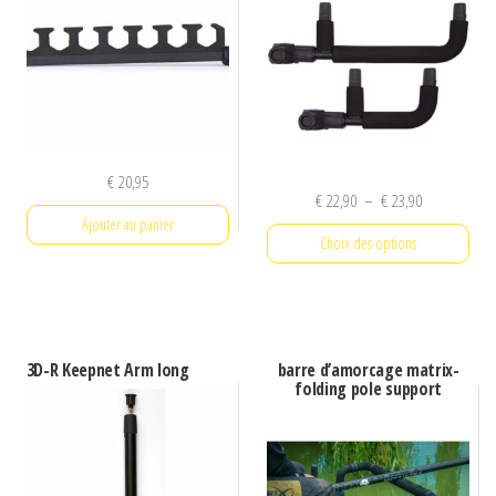
€
20,95
Plage
€
22,90
–
€
23,90
Ajouter au panier
de
Choix des options
prix :
€ 22,90
Ce
à
produit
€ 23,90
a
3D-R Keepnet Arm long
barre d’amorcage matrix-
plusieurs
folding pole support
variations.
Les
options