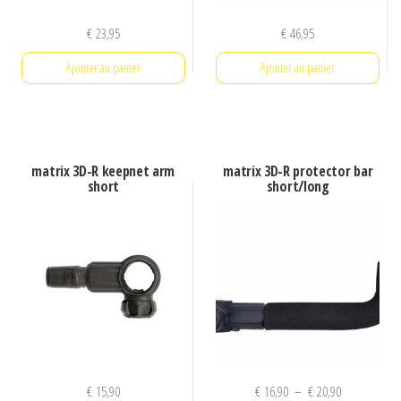
€
23,95
€
46,95
Ajouter au panier
Ajouter au panier
matrix 3D-R keepnet arm
matrix 3D-R protector bar
short
short/long
Plage
€
15,90
€
16,90
–
€
20,90