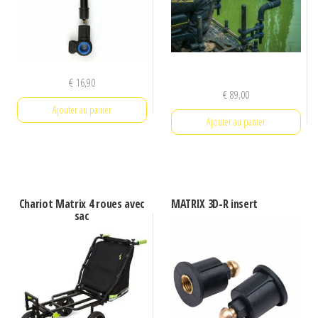
peuvent
être
choisies
sur
€
16,90
la
€
89,00
page
Ajouter au panier
Ajouter au panier
du
produit
Chariot Matrix 4 roues avec
MATRIX 3D-R insert
sac