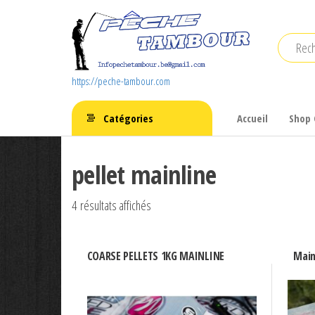
Aller
au
contenu
https://peche-tambour.com
Catégories
Accueil
Shop 
pellet mainline
4 résultats affichés
COARSE PELLETS 1KG MAINLINE
Main