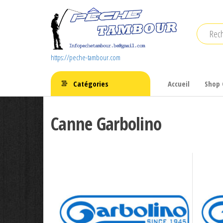
Aller
au
contenu
https://peche-tambour.com
Catégories
Accueil
Shop 
Canne Garbolino