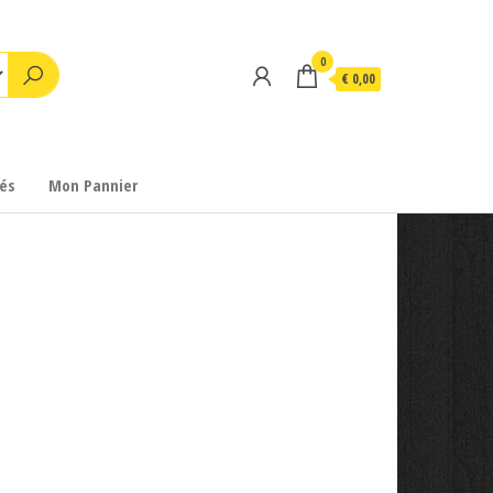
0
€ 0,00
és
Mon Pannier