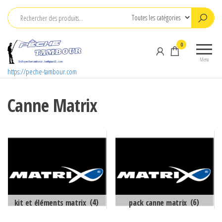
Aller
au
contenu
0
Menu
https://peche-tambour.com
Canne Matrix
kit et éléments matrix
(4)
pack canne matrix
(6)