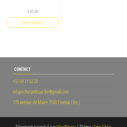
€
85,00
Ajouter au panier
CONTACT
+32 69 21 52 28
infopechetambour.be@gmail.com
179 avenue de Maire 7500 Tournai ( Be )
Fièrement propulsé par
WordPress
|
Thème :
Envo Shop