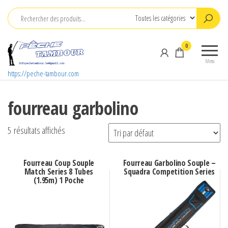
Aller
au
contenu
0
Menu
https://peche-tambour.com
fourreau garbolino
5 résultats affichés
Fourreau Coup Souple
Fourreau Garbolino Souple –
Match Series 8 Tubes
Squadra Competition Series
(1.95m) 1 Poche