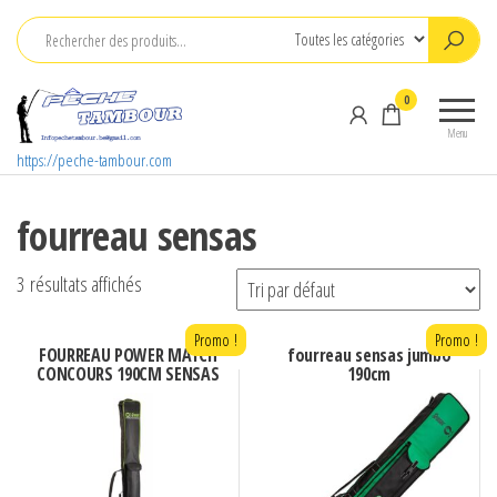
Aller
au
contenu
0
Menu
https://peche-tambour.com
fourreau sensas
3 résultats affichés
Promo !
Promo !
FOURREAU POWER MATCH
fourreau sensas jumbo
CONCOURS 190CM SENSAS
190cm