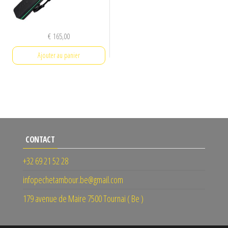
€
165,00
Ajouter au panier
CONTACT
+32 69 21 52 28
infopechetambour.be@gmail.com
179 avenue de Maire 7500 Tournai ( Be )