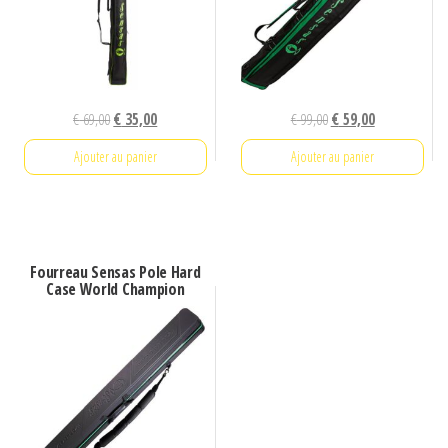
Le
Le
Le
Le
€
69,00
€
35,00
€
99,00
€
59,00
prix
prix
prix
prix
Ajouter au panier
Ajouter au panier
initial
actuel
initial
actuel
était :
est :
était :
est :
€ 69,00.
€ 35,00.
€ 99,00.
€ 59,00.
Fourreau Sensas Pole Hard
Case World Champion