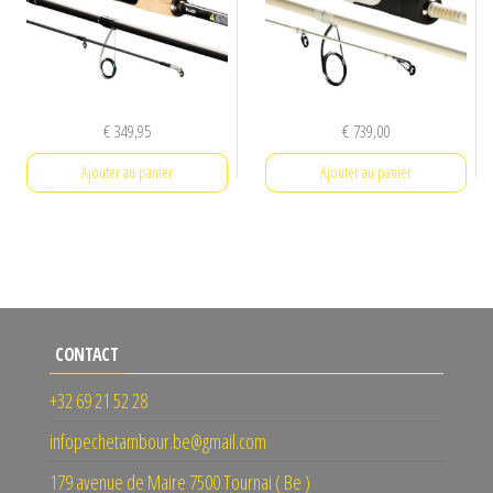
€
349,95
€
739,00
Ajouter au panier
Ajouter au panier
CONTACT
+32 69 21 52 28
infopechetambour.be@gmail.com
179 avenue de Maire 7500 Tournai ( Be )