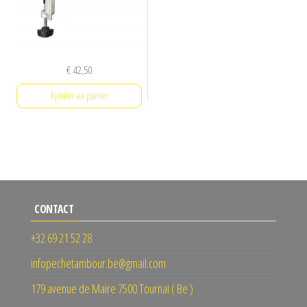
€
42,50
Ajouter au panier
CONTACT
+32 69 21 52 28
infopechetambour.be@gmail.com
179 avenue de Maire 7500 Tournai ( Be )