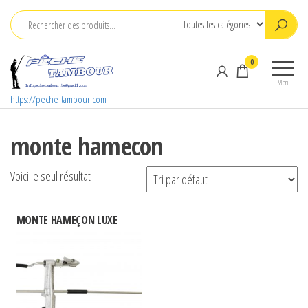
Aller
au
contenu
0
Menu
https://peche-tambour.com
monte hamecon
Voici le seul résultat
MONTE HAMEÇON LUXE