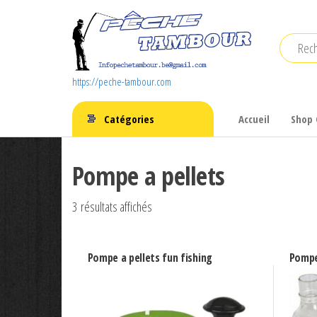
Aller
au
contenu
https://peche-tambour.com
Catégories
Accueil
Shop 
Pompe a pellets
3 résultats affichés
Pompe a pellets fun fishing
Pompe