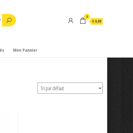
0
€ 0,00
és
Mon Pannier