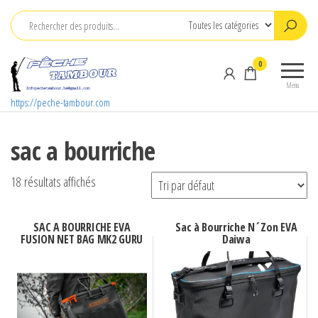
Aller
au
contenu
0
Menu
https://peche-tambour.com
sac a bourriche
18 résultats affichés
SAC A BOURRICHE EVA
Sac à Bourriche N´Zon EVA
FUSION NET BAG MK2 GURU
Daiwa