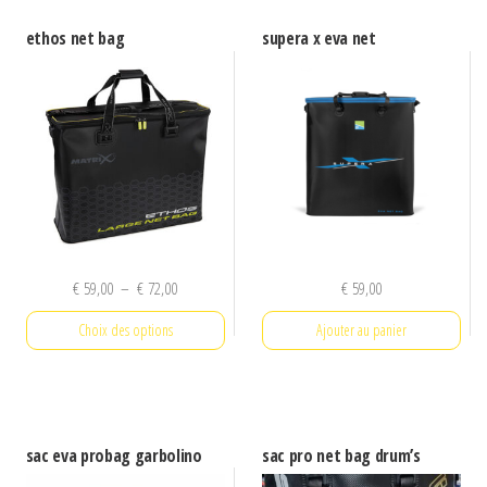
ethos net bag
supera x eva net
Plage
€
59,00
–
€
72,00
€
59,00
de
Choix des options
Ajouter au panier
prix :
€ 59,00
Ce
à
produit
€ 72,00
a
sac eva probag garbolino
sac pro net bag drum’s
plusieurs