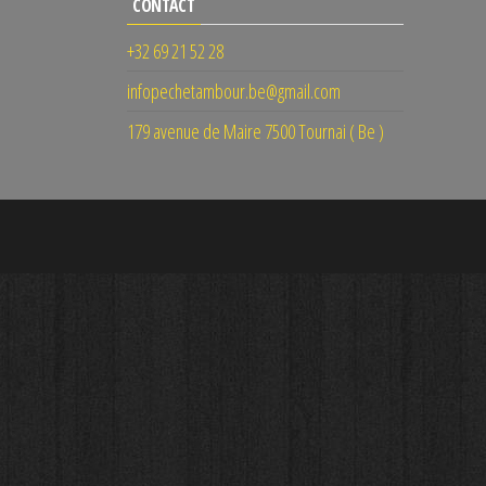
CONTACT
+32 69 21 52 28
infopechetambour.be@gmail.com
179 avenue de Maire 7500 Tournai ( Be )