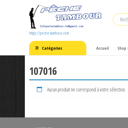
Aller
au
contenu
https://peche-tambour.com
Catégories
Accueil
Shop 
107016
Aucun produit ne correspond à votre sélection.