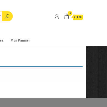
0
€ 0,00
és
Mon Pannier