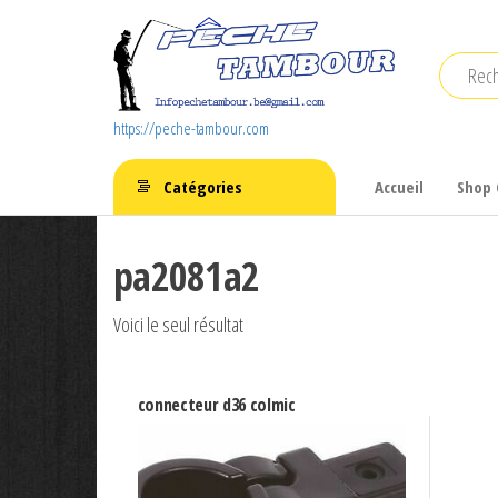
Aller
au
contenu
https://peche-tambour.com
Catégories
Accueil
Shop 
pa2081a2
Voici le seul résultat
connecteur d36 colmic