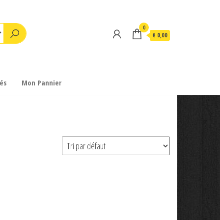
0
€ 0,00
és
Mon Pannier