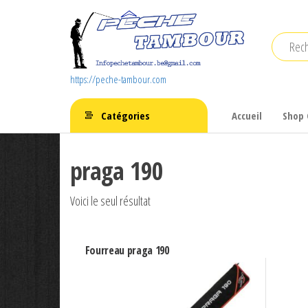
Aller
au
contenu
https://peche-tambour.com
Catégories
Accueil
Shop 
praga 190
Voici le seul résultat
Fourreau praga 190