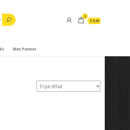
0
€ 0,00
és
Mon Pannier