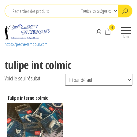
Aller
au
contenu
0
Menu
https://peche-tambour.com
tulipe int colmic
Voici le seul résultat
Tulipe interne colmic