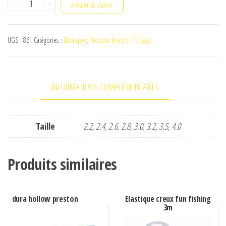
quantité
-
+
Ajouter au panier
de
Elastique
UGS :
861
Catégories :
Elastiques
,
Produits Drum's / Tk Baits
plein
Drum's
6m
INFORMATIONS COMPLÉMENTAIRES
100%
latex
Taille
2.2, 2.4, 2.6, 2.8, 3.0, 3.2, 3.5, 4.0
Produits similaires
dura hollow preston
Elastique creux fun fishing
3m