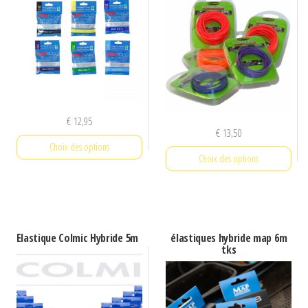
€
12,95
€
13,50
Choix des options
Choix des options
Ce
Ce
produit
produit
a
a
plusieurs
Elastique Colmic Hybride 5m
élastiques hybride map 6m
plusieurs
tks
variations.
variations.
Les
Les
options
options