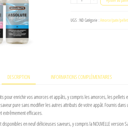
Ajouter au pani
de
absolute
UGS :
ND
Catégorie :
Amorce/pate/pellet
liquid
flavour
DESCRIPTION
INFORMATIONS COMPLÉMENTAIRES
aits pour enrichir vos amorces et appâts, y compris les amorces, les pellets
 saveur pure sans modifier les autres attributs de votre appât. Fournis dans 
 et extrêmement efficaces.
t disponibles en neuf délicieuses saveurs, y compris la NOUVELLE version S