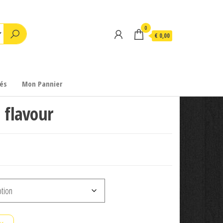
0
€ 0,00
és
Mon Pannier
 flavour