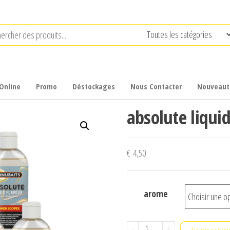
Online
Promo
Déstockages
Nous Contacter
Nouveaut
absolute liquid
€
4,50
arome
quantité
-
+