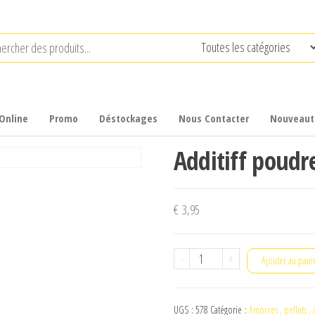
Online
Promo
Déstockages
Nous Contacter
Nouveaut
Additiff poudr
€
3,95
quantité
-
+
Ajouter au pani
de
Additiff
UGS :
578
Catégorie :
Amorces , pellets , 