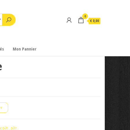
0
€ 0,00
és
Mon Pannier
e
er
appâts , pâte..