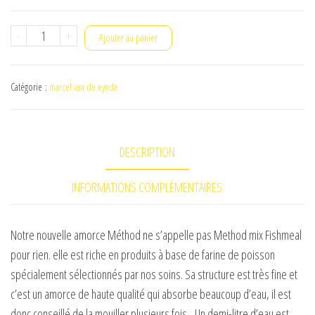
quantité
-
+
Ajouter au panier
de
amorce
Catégorie :
marcel van de eynde
method
mix
fishmeal
DESCRIPTION
xt
INFORMATIONS COMPLÉMENTAIRES
Notre nouvelle amorce Méthod ne s’appelle pas Method mix Fishmeal
pour rien. elle est riche en produits à base de farine de poisson
spécialement sélectionnés par nos soins. Sa structure est très fine et
c’est un amorce de haute qualité qui absorbe beaucoup d’eau, il est
donc conseillé de la mouiller plusieurs fois. Un demi-litre d’eau est