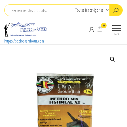
Aller
au
contenu
0
Menu
https://peche-tambour.com