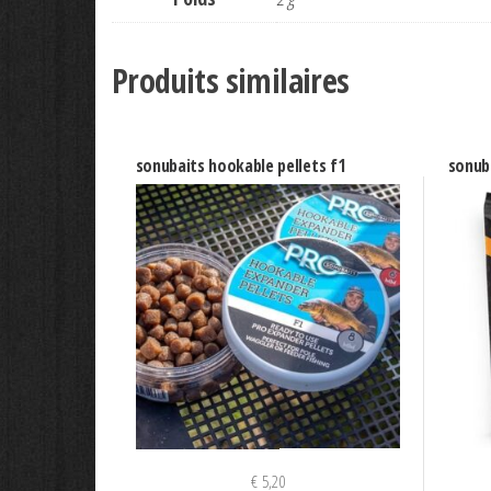
Produits similaires
sonubaits hookable pellets f1
sonub
€
5,20