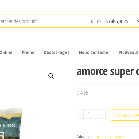
Online
Promo
Déstockages
Nous Contacter
Nouveaut
amorce super 
€
4,95
quantité
-
+
Ajouter au pani
de
amorce
Catégorie :
marcel van de eynde