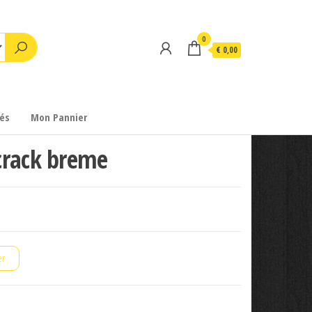
0
€ 0,00
és
Mon Pannier
crack breme
er