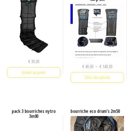
3m
€
39,00
Plage
€
49,00
–
€
149,00
Ajouter au panier
de
Choix des options
prix :
€ 49,00
Ce
à
produit
€ 149,00
a
pack 3 bourriches nytro
bourriche eco drum’s 2m50
plusieurs
3m00
variations.