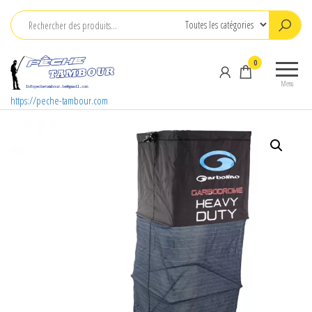
Aller
au
contenu
0
Menu
https://peche-tambour.com