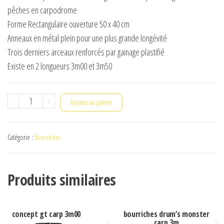
pêches en carpodrome
Forme Rectangulaire ouverture 50 x 40 cm
Anneaux en métal plein pour une plus grande longévité
Trois derniers arceaux renforcés par gainage plastifié
Existe en 2 longueurs 3m00 et 3m50
quantité
-
+
Ajouter au panier
de
BOURRICHE
Catégorie :
Bourriches
GARBODROME
–
HEAVY
Produits similaires
DUTY
CARP
RECTANGULAIRE
concept gt carp 3m00
bourriches drum’s monster
carp 3m