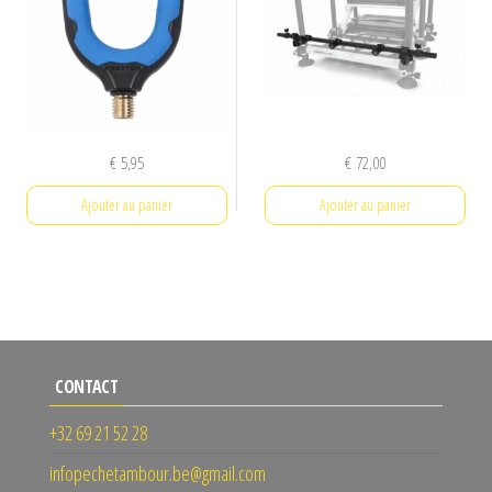
€
5,95
€
72,00
Ajouter au panier
Ajouter au panier
CONTACT
+32 69 21 52 28
infopechetambour.be@gmail.com