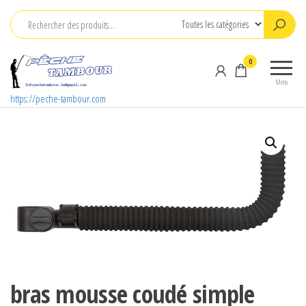
Aller
au
contenu
0
Menu
https://peche-tambour.com
bras mousse coudé simple