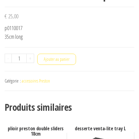
€
25,00
p0110017
35cm long
quantité
-
+
Ajouter au panier
de
bras
Catégorie :
accessoires Preston
mousse
coudé
simple
Produits similaires
plioir preston double sliders
desserte venta-lite tray L
18cm