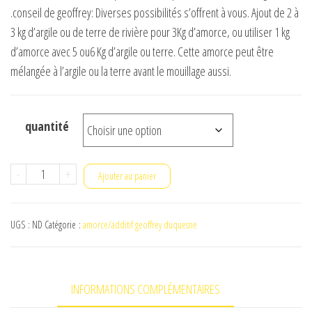
€ 3,40
.conseil de geoffrey: Diverses possibilités s’offrent à vous. Ajout de 2 à
à
3 kg d’argile ou de terre de rivière pour 3Kg d’amorce, ou utiliser 1 kg
€ 13,50
d’amorce avec 5 ou6 Kg d’argile ou terre. Cette amorce peut être
mélangée à l’argile ou la terre avant le mouillage aussi.
quantité
quantité
-
+
Ajouter au panier
de
brèmes
UGS :
ND
Catégorie :
amorce/additif geoffrey duquesne
geoffrey
INFORMATIONS COMPLÉMENTAIRES