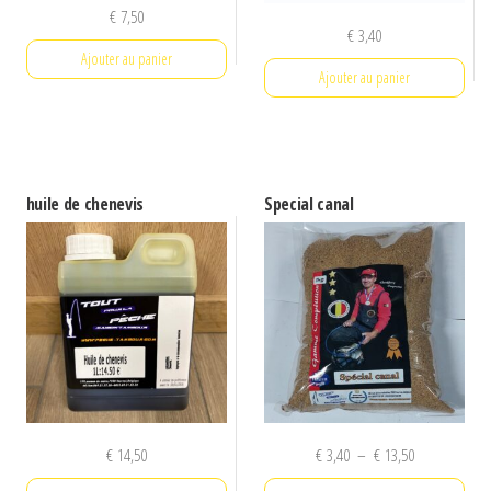
€
7,50
€
3,40
Ajouter au panier
Ajouter au panier
huile de chenevis
Special canal
Plage
€
14,50
€
3,40
–
€
13,50
de