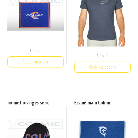
€
12,50
€
15,00
Ajouter au panier
Choix des options
Ce
produit
a
bonnet oranges serie
Essuie main Colmic
plusieurs
variations.
Les
options