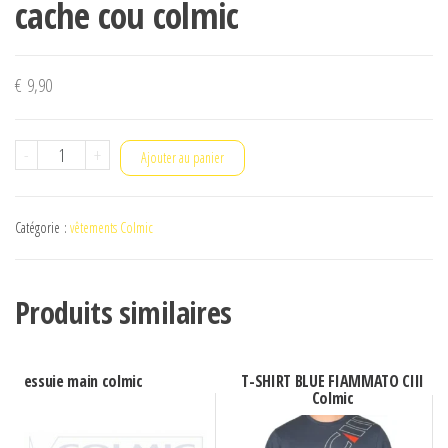
cache cou colmic
€
9,90
quantité
-
+
Ajouter au panier
de
cache
Catégorie :
vêtements Colmic
cou
colmic
Produits similaires
essuie main colmic
T-SHIRT BLUE FIAMMATO CIII
Colmic