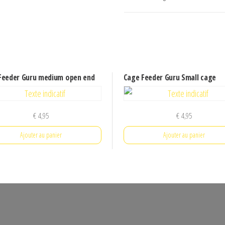
Feeder
Guru
Bait
up
Feeder Guru medium open end
Cage Feeder Guru Small cage
€
4,95
€
4,95
Ajouter au panier
Ajouter au panier