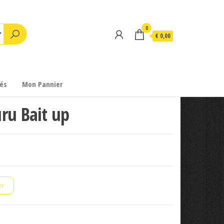
0
€ 0,00
és
Mon Pannier
ru Bait up
er