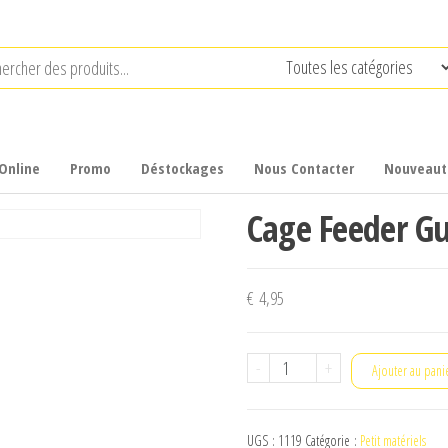
Online
Promo
Déstockages
Nous Contacter
Nouveaut
Cage Feeder Gu
€
4,95
quantité
-
+
Ajouter au pani
de
Cage
UGS :
1119
Catégorie :
Petit matériels