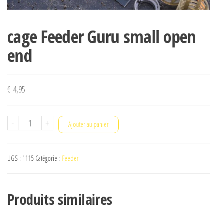
cage Feeder Guru small open
end
€
4,95
quantité
-
+
Ajouter au panier
de
cage
UGS :
1115
Catégorie :
Feeder
Feeder
Guru
small
Produits similaires
open
end