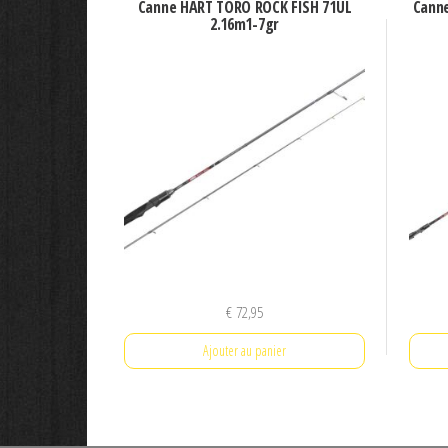
Canne HART TORO ROCK FISH 71UL
Cann
2.16m1-7gr
€
72,95
Ajouter au panier