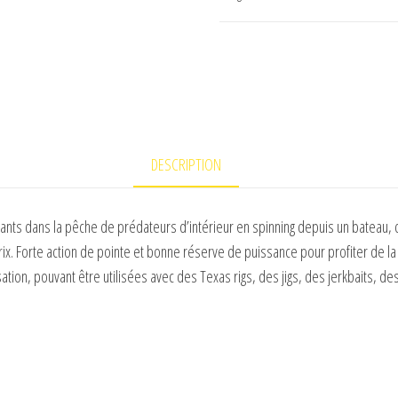
HART
ECOSYSTEM
FRESHWATER
DESCRIPTION
ts dans la pêche de prédateurs d’intérieur en spinning depuis un bateau, d’
ix. Forte action de pointe et bonne réserve de puissance pour profiter de la 
ation, pouvant être utilisées avec des Texas rigs, des jigs, des jerkbaits, de