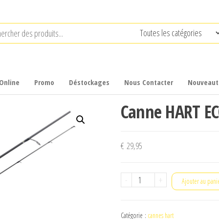
Online
Promo
Déstockages
Nous Contacter
Nouveaut
Canne HART E
€
29,95
quantité
-
+
Ajouter au pani
de
Canne
Catégorie :
cannes hart