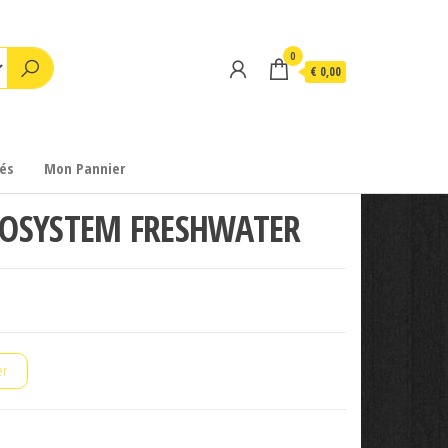
0
€ 0,00
és
Mon Pannier
COSYSTEM FRESHWATER
er