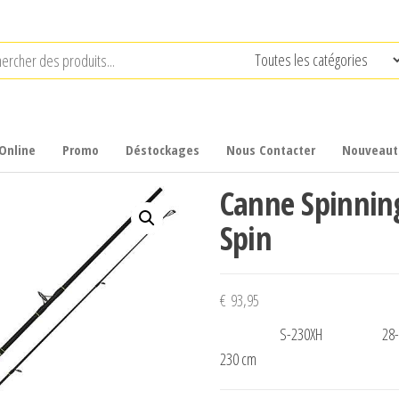
Online
Promo
Déstockages
Nous Contacter
Nouveaut
Canne Spinnin
Spin
€
93,95
S-230XH
28-
230 cm