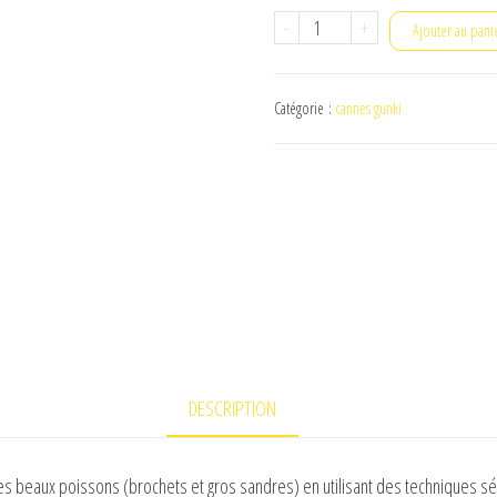
quantité
-
+
Ajouter au pani
de
Canne
Catégorie :
cannes gunki
Spinning
Gunki
Power
Game-
Xl
Spin
DESCRIPTION
s beaux poissons (brochets et gros sandres) en utilisant des techniques sél