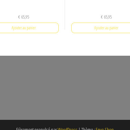
€
65,95
€
65,95
Ajouter au panier
Ajouter au panier
Fièrement propulsé par
WordPress
|
Thème :
Envo Shop