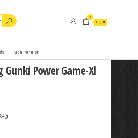
0
€ 0,00
és
Mon Pannier
g Gunki Power Game-Xl
84 gr