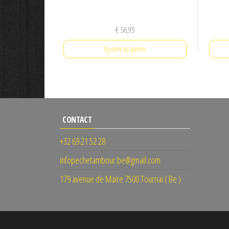
€
56,95
Ajouter au panier
CONTACT
+32 69 21 52 28
infopechetambour.be@gmail.com
179 avenue de Maire 7500 Tournai ( Be )