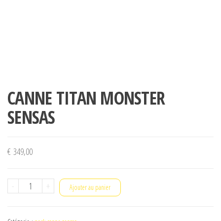
CANNE TITAN MONSTER
SENSAS
€
349,00
quantité
-
+
Ajouter au panier
de
CANNE