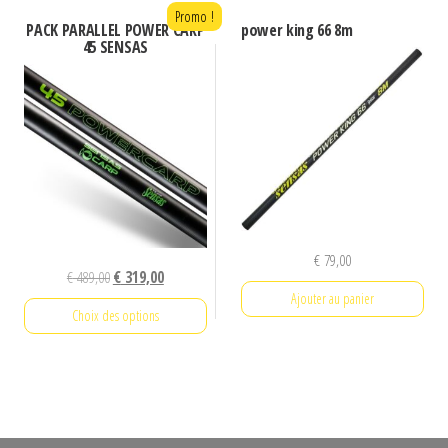
Promo !
PACK PARALLEL POWER CARP
power king 66 8m
45 SENSAS
€
79,00
Le
Le
€
489,00
€
319,00
Ajouter au panier
prix
prix
Choix des options
initial
actuel
était :
est :
Ce
€ 489,00.
€ 319,00.
produit
a
plusieurs