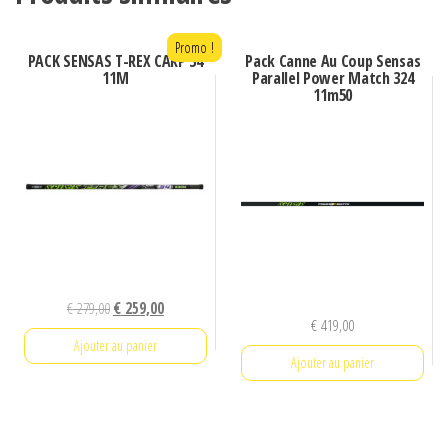
Promo !
PACK SENSAS T-REX CARP 34
Pack Canne Au Coup Sensas
11M
Parallel Power Match 324
11m50
Le
Le
€
279,00
€
259,00
€
419,00
prix
prix
Ajouter au panier
initial
actuel
Ajouter au panier
était :
est :
€ 279,00.
€ 259,00.