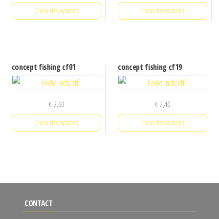
Choix des options
Choix des options
Ce
Ce
produit
produit
a
a
concept fishing cf01
concept fishing cf19
plusieurs
plusieurs
variations.
variations.
Les
Les
€
2,60
€
2,40
options
options
Choix des options
Choix des options
peuvent
peuvent
être
être
Ce
Ce
choisies
choisies
produit
produit
sur
sur
a
a
la
la
plusieurs
plusieurs
page
page
variations.
variations.
CONTACT
du
du
Les
Les