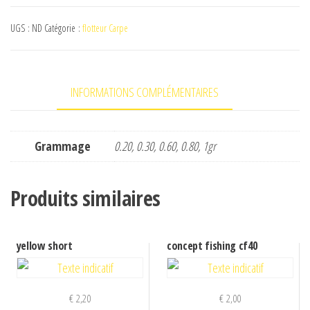
Cm
UGS :
ND
Catégorie :
flotteur Carpe
double
INFORMATIONS COMPLÉMENTAIRES
Grammage
0.20, 0.30, 0.60, 0.80, 1gr
Produits similaires
yellow short
concept fishing cf40
€
2,20
€
2,00