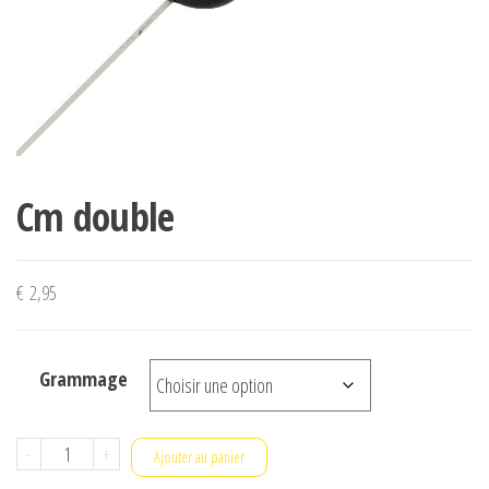
Cm double
€
2,95
Grammage
quantité
-
+
Ajouter au panier
de