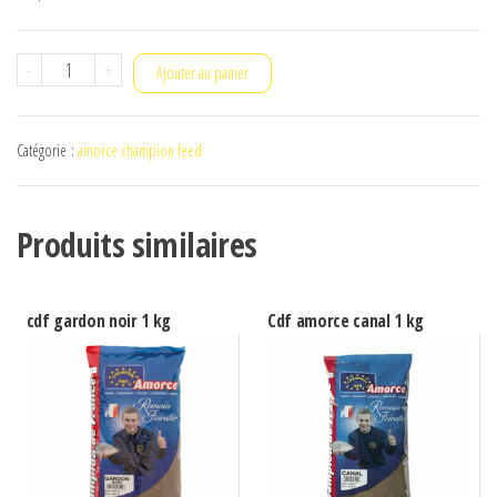
quantité
-
+
Ajouter au panier
de
Amorce
Catégorie :
amorce champion feed
Coco
premium
1
Produits similaires
kg
cdf gardon noir 1 kg
Cdf amorce canal 1 kg