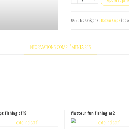
Ajouter au pani
de
Colmic
UGS :
ND
Catégorie :
flotteur Carpe
Étiqu
Hybrid
s5
INFORMATIONS COMPLÉMENTAIRES
t fishing cf19
flotteur fun fishing as2