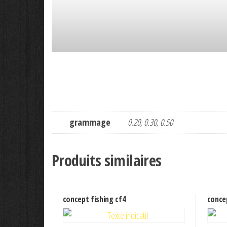
grammage
0.20, 0.30, 0.50
Produits similaires
concept fishing cf4
concep