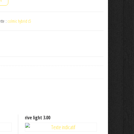
er
ette :
colmic hybrid s5
rive light 3.00