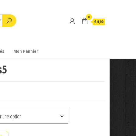
0
€ 0,00
és
Mon Pannier
s5