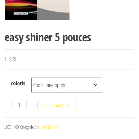
easy shiner 5 pouces
€
8,95
coloris
quantité
-
+
Ajouter au panier
de
easy
UGS :
ND
Catégorie :
leurres keitech
shiner
5