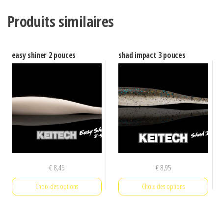
Produits similaires
easy shiner 2 pouces
shad impact 3 pouces
€
8,45
€
8,95
Choix des options
Choix des options
Ce
Ce