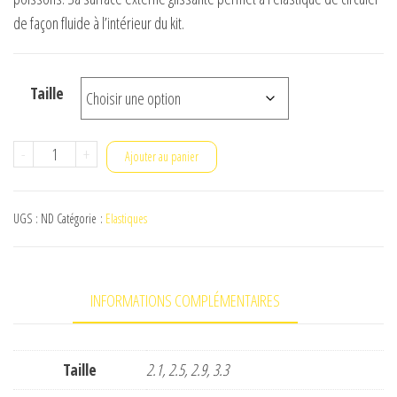
de façon fluide à l’intérieur du kit.
Taille
quantité
-
+
Ajouter au panier
de
Elastique
UGS :
ND
Catégorie :
Elastiques
Fun
Fishing
Hybride
INFORMATIONS COMPLÉMENTAIRES
Taille
2.1, 2.5, 2.9, 3.3