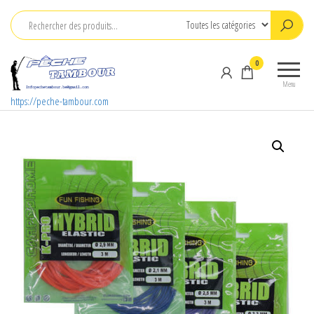
Aller
au
contenu
0
Menu
https://peche-tambour.com