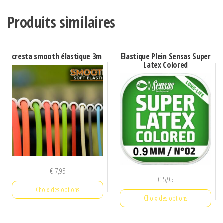
Produits similaires
cresta smooth élastique 3m
Elastique Plein Sensas Super
Latex Colored
€
7,95
€
5,95
Choix des options
Choix des options
Ce
Ce