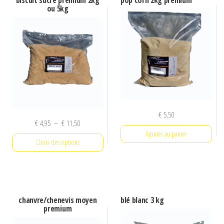
ou 5kg
€
5,50
Plage
€
4,95
–
€
11,50
Ajouter au panier
de
Choix des options
prix :
€ 4,95
Ce
à
produit
€ 11,50
a
chanvre/chenevis moyen
blé blanc 3 kg
plusieurs
premium
variations.