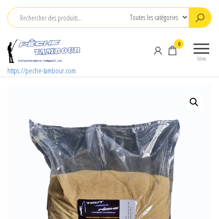
Aller
au
contenu
0
Menu
https://peche-tambour.com