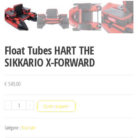
Float Tubes HART THE
SIKKARIO X-FORWARD
€
549,00
quantité
-
+
Ajouter au panier
de
Float
Catégorie :
float tube
Tubes