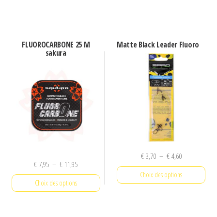
Ce
produit
a
FLUOROCARBONE 25 M
Matte Black Leader Fluoro
plusieurs
sakura
variations.
Les
options
peuvent
être
choisies
sur
Plage
€
3,70
–
€
4,60
la
Plage
€
7,95
–
€
11,95
de
page
Choix des options
de
prix :
Choix des options
du
prix :
€ 3,70
Ce
€ 7,95
produit
à
Ce
produit
à
€ 4,60