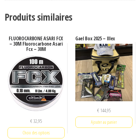
Produits similaires
FLUOROCARBONE ASARI FCX
Gael Box 2025 – Illex
– 30M Fluorocarbone Asari
Fcx – 30M
€
144,95
€
32,95
Ajouter au panier
Choix des options