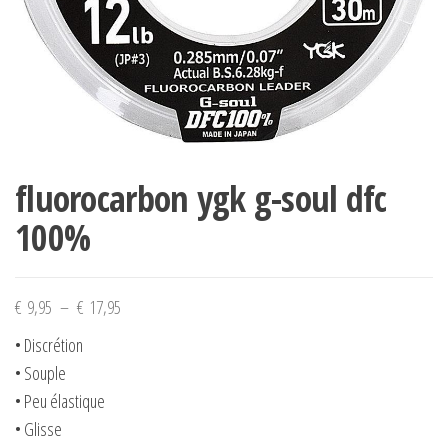
fluorocarbon ygk g-soul dfc
100%
Plage
€
9,95
–
€
17,95
de
• Discrétion
prix :
• Souple
€ 9,95
• Peu élastique
à
• Glisse
€ 17,95