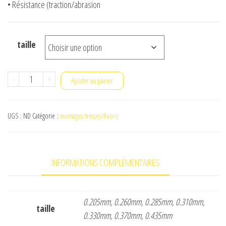
• Résistance (traction/abrasion
taille
quantité
-
+
Ajouter au panier
de
fluorocarbon
UGS :
ND
Catégorie :
montages/tresses/fluoro
ygk
g-
soul
INFORMATIONS COMPLÉMENTAIRES
dfc
100%
0.205mm, 0.260mm, 0.285mm, 0.310mm,
taille
0.330mm, 0.370mm, 0.435mm