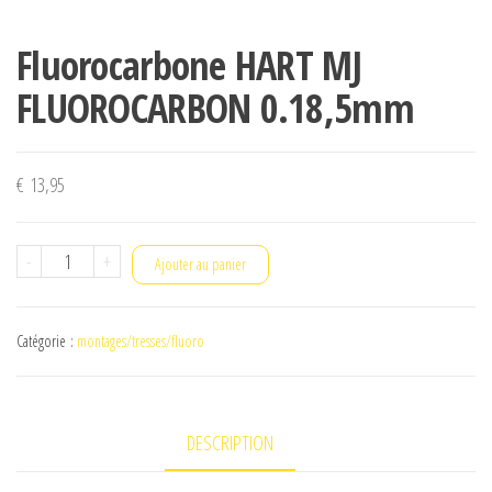
Fluorocarbone HART MJ
FLUOROCARBON 0.18,5mm
€
13,95
quantité
-
+
Ajouter au panier
de
Fluorocarbone
Catégorie :
montages/tresses/fluoro
HART
MJ
FLUOROCARBON
DESCRIPTION
0.18,5mm