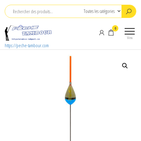
Aller
au
contenu
0
Menu
https://peche-tambour.com