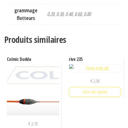
grammage
0.20, 0.30, 0.40, 0.60, 0.80
flotteurs
Produits similaires
Colmic Dudda
rive 235
€
2,50
Choix des options
Ce
produit
a
€
2,70