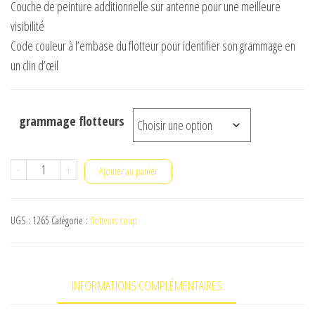
Couche de peinture additionnelle sur antenne pour une meilleure
visibilité
Code couleur à l’embase du flotteur pour identifier son grammage en
un clin d’œil
grammage flotteurs
quantité
-
+
Ajouter au panier
de
gabolino
UGS :
1265
Catégorie :
flotteurs coup
titane
sp-
t47
INFORMATIONS COMPLÉMENTAIRES
hard
skin