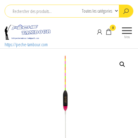
Aller
au
contenu
0
Menu
https://peche-tambour.com