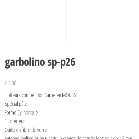
garbolino sp-p26
€
2,30
Flotteurs compétition Carpe en MOUSSE
Spécial pâte
Forme Cylindrique
Fil intérieur
Quille en fibre de verre
Antenne multicolor en plastique creuse de grande longueur de 1,5 mm