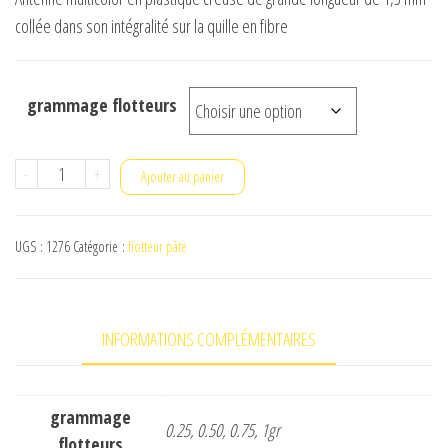
collée dans son intégralité sur la quille en fibre
grammage flotteurs
quantité
-
+
Ajouter au panier
de
garbolino
UGS :
1276
Catégorie :
flotteur pâte
sp-
p26
INFORMATIONS COMPLÉMENTAIRES
grammage
0.25, 0.50, 0.75, 1gr
flotteurs