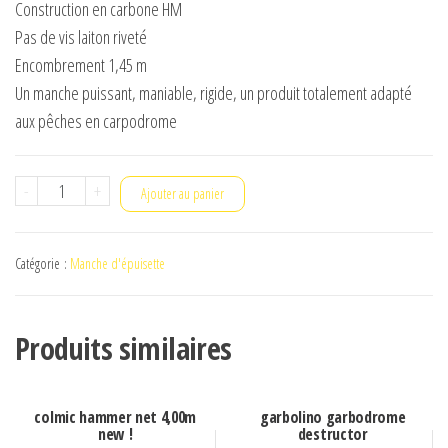
Construction en carbone HM
Pas de vis laiton riveté
Encombrement 1,45 m
Un manche puissant, maniable, rigide, un produit totalement adapté
aux pêches en carpodrome
quantité
-
+
Ajouter au panier
de
garbolino
Catégorie :
Manche d'épuisette
world
g-
competition
Produits similaires
hybrid
4m
colmic hammer net 4,00m
garbolino garbodrome
new !
destructor