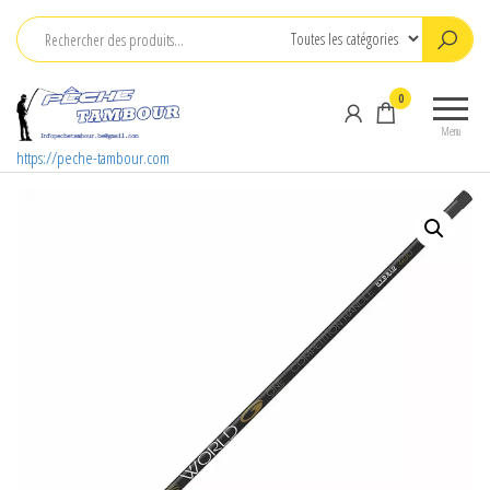
Aller
au
contenu
0
Menu
https://peche-tambour.com