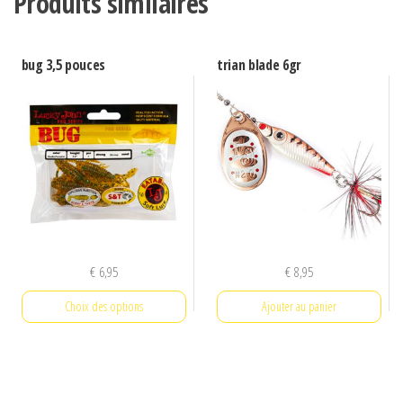
Produits similaires
bug 3,5 pouces
trian blade 6gr
€
6,95
€
8,95
Choix des options
Ajouter au panier
Ce
produit
a