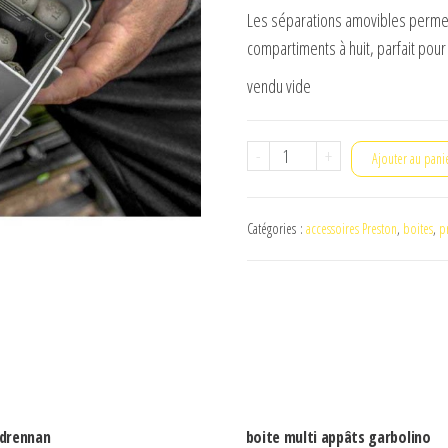
Les séparations amovibles permet
compartiments à huit, parfait pour
vendu vide
quantité
-
+
Ajouter au pani
de
hardcase
Catégories :
accessoires Preston
,
boites
,
p
accesoires
xl
preston
 drennan
boite multi appâts garbolino