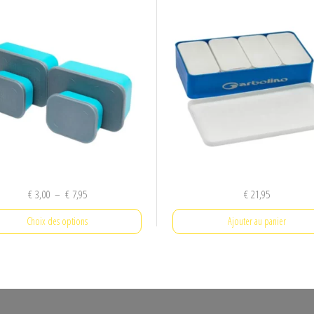
Plage
€
3,00
–
€
7,95
€
21,95
de
Choix des options
Ajouter au panier
prix :
€ 3,00
Ce
à
produit
€ 7,95
a
plusieurs