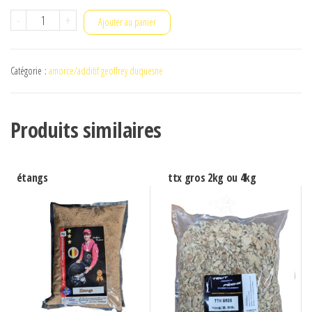
quantité
-
+
Ajouter au panier
de
huile
Catégorie :
amorce/additif geoffrey duquesne
de
chenevis
Produits similaires
étangs
ttx gros 2kg ou 4kg