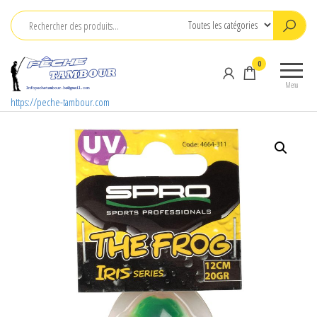
Aller
au
contenu
0
Menu
https://peche-tambour.com