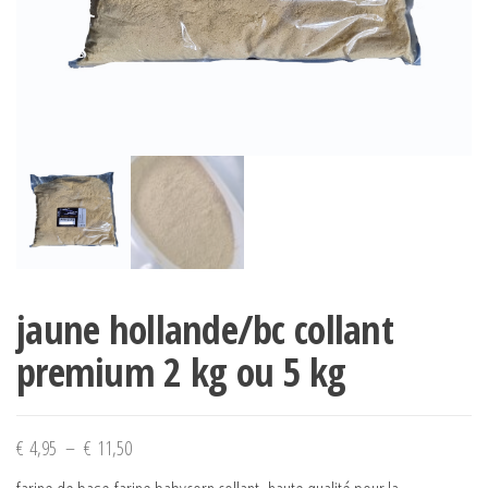
jaune hollande/bc collant
premium 2 kg ou 5 kg
Plage
€
4,95
–
€
11,50
de