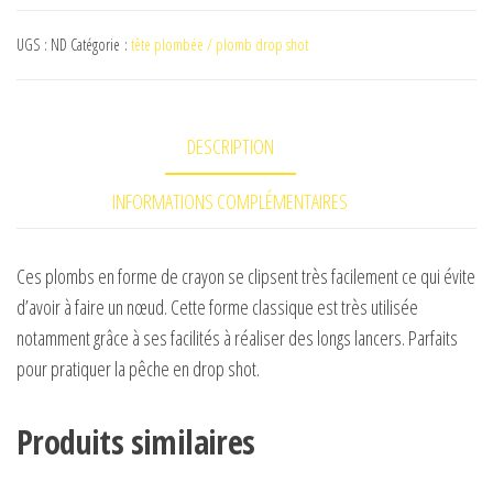
Lead
UGS :
ND
Catégorie :
tête plombée / plomb drop shot
plomb
Dropshot
Sinker
DESCRIPTION
INFORMATIONS COMPLÉMENTAIRES
Ces plombs en forme de crayon se clipsent très facilement ce qui évite
d’avoir à faire un nœud. Cette forme classique est très utilisée
notamment grâce à ses facilités à réaliser des longs lancers. Parfaits
pour pratiquer la pêche en drop shot.
Produits similaires