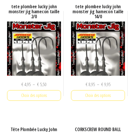
tete plombee lucky john
tete plombee lucky john
monster jig hamecon taille
monster jig hamecon taille
2/0
14/0
Plage
Plage
€
4,95
–
€
5,50
€
8,95
–
€
9,95
de
de
Choix des options
Choix des options
prix :
prix :
€ 4,95
€ 8,95
Ce
Ce
à
à
produit
produit
€ 5,50
€ 9,95
a
a
Tête Plombée Lucky John
CORKSCREW ROUND BALL