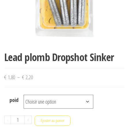
Lead plomb Dropshot Sinker
Plage
€
1,80
–
€
2,20
de
prix :
poid
€ 1,80
à
€ 2,20
quantité
-
+
Ajouter au panier
de