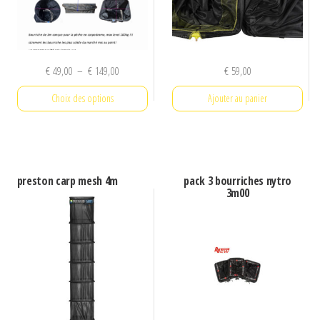
Plage
€
49,00
–
€
149,00
€
59,00
de
Choix des options
Ajouter au panier
prix :
€ 49,00
Ce
à
produit
€ 149,00
a
preston carp mesh 4m
pack 3 bourriches nytro
plusieurs
3m00
variations.
Les
options
peuvent
être
choisies