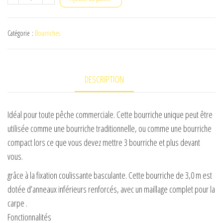
de
map
Catégorie :
Bourriches
commerdial
slider
3m
DESCRIPTION
Idéal pour toute pêche commerciale. Cette bourriche unique peut être
utilisée comme une bourriche traditionnelle, ou comme une bourriche
compact lors ce que vous devez mettre 3 bourriche et plus devant
vous.
grâce à la fixation coulissante basculante. Cette bourriche de 3,0 m est
dotée d’anneaux inférieurs renforcés, avec un maillage complet pour la
carpe .
Fonctionnalités