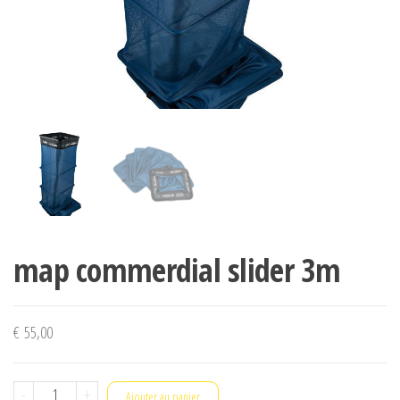
map commerdial slider 3m
€
55,00
quantité
-
+
Ajouter au panier