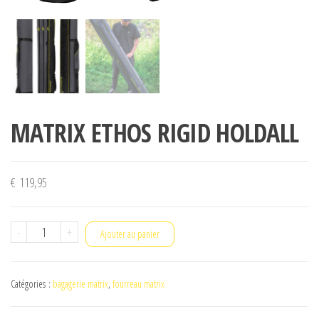
MATRIX ETHOS RIGID HOLDALL
€
119,95
quantité
-
+
Ajouter au panier
de
MATRIX
Catégories :
bagagerie matrix
,
fourreau matrix
ETHOS
RIGID