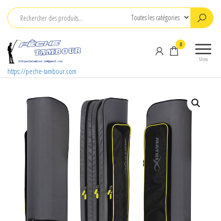
Aller
au
contenu
0
Menu
https://peche-tambour.com